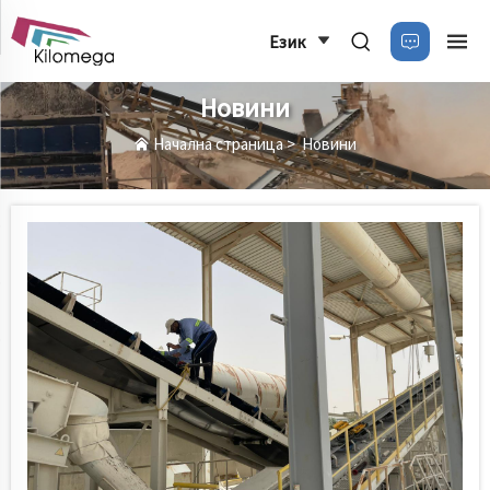
Език
Новини
Начална страница
>
Новини