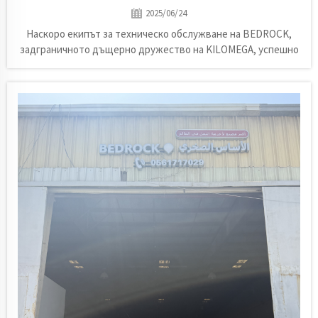
2025/06/24
Наскоро екипът за техническо обслужване на BEDROCK,
задграничното дъщерно дружество на KILOMEGA, успешно
завърши монтажа и въвеждането в експлоатация на
специализирана износоустойчива конвейерна лента за
голяма бетоносмесителна инсталация в района на Дамам ...