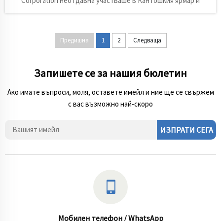
Corporation неотдавна участваше в Кантошкия ярмар и
постигна впечатляващи резултати. Като професионален
доставчик на запасни части за карьори, ние сме ангажирани
да предоставяме висококачествени запасни части...
Предишна
1
2
Следваща
Запишете се за нашия бюлетин
Ако имате въпроси, моля, оставете имейл и ние ще се свържем
с вас възможно най-скоро
ИЗПРАТИ СЕГА
Мобилен телефон / WhatsApp