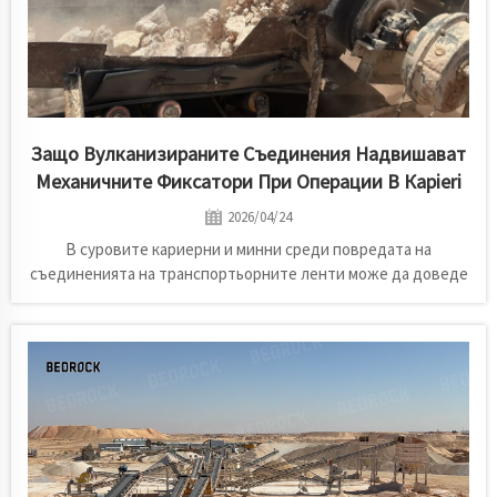
Защо Вулканизираните Съединения Надвишават
Механичните Фиксатори При Операции В Карieri
2026/04/24
В суровите кариерни и минни среди повредата на
съединенията на транспортьорните ленти може да доведе
до скъпо струващи простои. Тази статия сравнява
механичните фиксатори и горещото вулканизиране, като
подчертава защо вулканизираните съединения осигуряват
по-добра термостойкост, устойчивост към ударни
натоварвания, по-дълъг експлоатационен живот и по-
добри експлоатационни характеристики при прашни 24/7
операции.