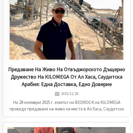
Предаване На Живо На Отвъдморското Дъщерно
Дружество На KILOMEGA От Ал Хаса, Саудитска
Арабия: Една Доставка, Едно Доверие
2025/11/28
На 28 ноември 2025 г. екипът на BEDROCK на KILOMEGA
проведе предаване на живо на място в Ал Хаса, Саудитска
Арабия, демонстрирайки пълния процес на подмяна на
снаждания чрез гореща вулканизация на конвейерна лента.
Демонстрацията акцентира върху професионалните