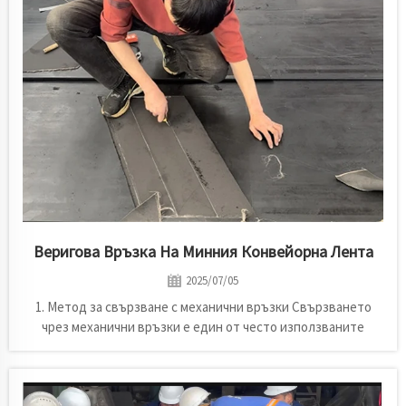
решения за конвейерни системи, услугите за превантивна
поддръжка и възможностите за изпълнение от
техническия екип, предоставяйки на клиентите надеждна
оперативна гаранция.
Веригова Връзка На Минния Конвейорна Лента
2025/07/05
1. Метод за свързване с механични връзки Свързването
чрез механични връзки е един от често използваните
методи за свързване на минни конвейерни ленти.
Конкретният начин на операция е както следва: (1)
Определяне на позицията на връзката. Първо трябва да се