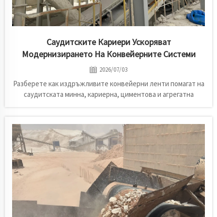
Саудитските Кариери Ускоряват
Модернизирането На Конвейерните Системи
2026/07/03
Разберете как издръжливите конвейерни ленти помагат на
саудитската минна, кариерна, циментова и агрегатна
индустрия да намалят простоите, да намалят
експлоатационните разходи и да подобрят ефективността
на транспортирането с решенията на Kilomega.