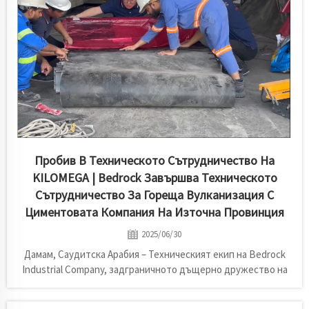
опре...
Пробив В Техническото Сътрудничество На
KILOMEGA | Bedrock Завършва Техническото
Сътрудничество За Гореща Вулканизация С
Циментовата Компания На Източна Провинция
2025/06/30
Дамам, Саудитска Арабия – Техническият екип на Bedrock
Industrial Company, задграничното дъщерно дружество на
KILOMEGA, в тясно сътрудничество с инженерния екип на
Eastern Province Cement Company, успешно завърши