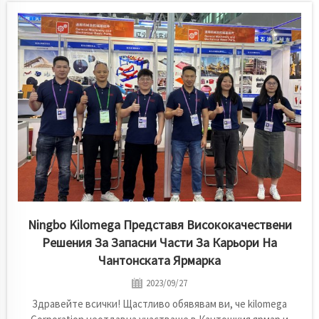
удоволствието да споделим изключителна актуализация
на проекта от задграничното дъщерно дружество на
KILOMEGA - Bedrock Industry...
Ningbo Kilomega Представя Висококачествени
Решения За Запасни Части За Карьори На
Чантонската Ярмарка
2023/09/27
Здравейте всички! Щастливо обявявам ви, че kilomega