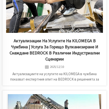
Актуализации На Услугите На KILOMEGA В
Чужбина | Услуга За Горещо Вулканизиране И
Снаждане BEDROCK В Различни Индустриални
Сценарии
2025/12/10
Актуализациите на услугите на KILOMEGA в чужбина
показват експертния опит на BEDROCK в решенията за
снаждане чрез гореща вулканизация, предоставяйки
надеждна поддръжка на конвейерни ленти за множество
сценарии за индустриални клиенти по целия свят.