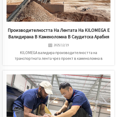
Производителността На Лентата На KILOMEGA Е
Валидирана В Каменоломна В Саудитска Арабия
2025/12/19
KILOMEGA валидира производителността на
транспортната лента чрез проект в каменоломна в
Саудитска Арабия. При условия на висок ударен товар
лентата осигури стабилна работа над 7 месеца, значително
надвишавайки предишния срок на служба от 2–3 месеца.