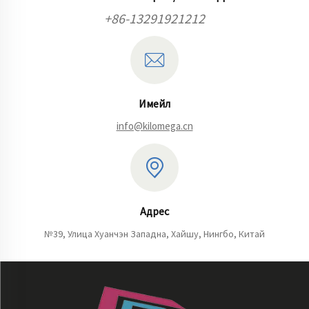
+86-13291921212
Имейл
info@kilomega.cn
Адрес
№39, Улица Хуанчэн Западна, Хайшу, Нингбо, Китай