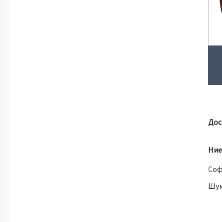
Дос
Ние
Соф
Шу
Тър