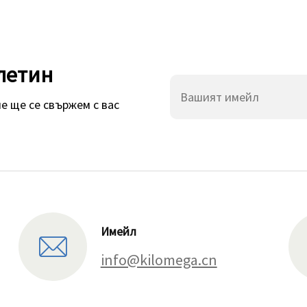
летин
е ще се свържем с вас
Имейл
info@kilomega.cn