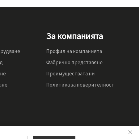
За компанията
орудване
Профил на компанията
од
Фабрично представяне
ене
Преимуществата ни
ане
Политика за поверителност