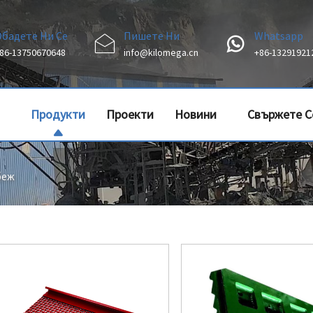
Обадете Ни Се
Пишете Ни
Whatsapp
86-13750670648
info@kilomega.cn
+86-13291921
Продукти
Проекти
Новини
Свържете С
Нас
беж