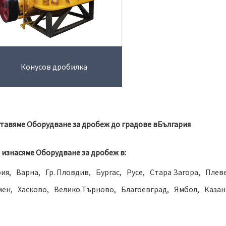
Конусов дробилка
тавяме Оборудване за дробеж до градове в
България
 изнасяме Оборудване за дробеж в:
ия
Варна
Гр. Пловдив
Бургас
Русе
Стара Загора
Плев
мен
Хасково
Велико Търново
Благоевград
Ямбол
Казан
говище
Кърджали