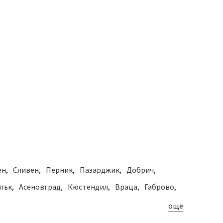
ен
Сливен
Перник
Пазарджик
Добрич
лък
Асеновград
Кюстендил
Враца
Габрово
още