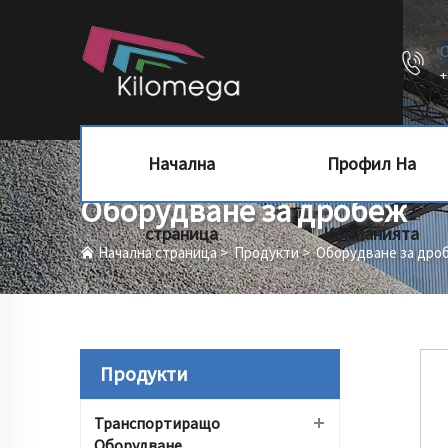
+
Начална
Профил На
Оборудване за дробеж
страница
Компанията
Начална страница
>
Продукти
>
Оборудване за дро
Продукти
Транспортиращо
Оборудване