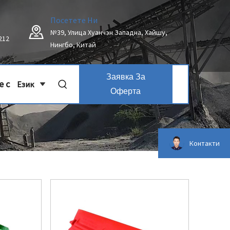
Посетете Ни
№39, Улица Хуанчэн Западна, Хайшу,
212
Нингбо, Китай
Заявка За
е с
Език
Оферта
Контакти