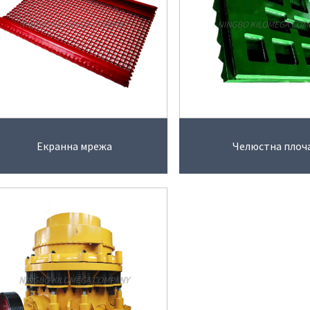
Екранна мрежа
Челюстна плоч