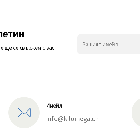
летин
е ще се свържем с вас
Имейл
info@kilomega.cn