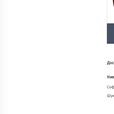
Дос
Ние
Соф
Шу
Тър