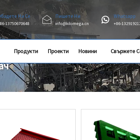
Обадете Ни Се
Пишете Ни
Whatsapp
86-13750670648
info@kilomega.cn
+86-13291921
Продукти
Проекти
Новини
Свържете С
ач
Нас