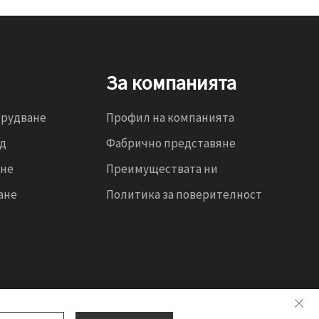
За компанията
орудване
Профил на компанията
од
Фабрично представяне
ене
Преимуществата ни
ане
Политика за поверителност