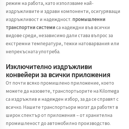
режим на работа, като използваме най-
издръжливите и здрави компоненти, осигуряващи
издръжливост и надеждност.
промышленни
транспортни системи
са надеждни във всички
видове среди, независимо дали става въпрос за
екстремни температури, тежки натоварвания или
непрекъсната употреба.
Изключително издръжливи
конвейери за всички приложения
От почти всяко промишлено приложение, което
можете да назовете, транспортьорите на Kilomega
са издръжлив и надежден избор, за да се справят с
всичко. Нашите транспортьори могат да работят в
широк спектър от приложения – от хранителна
промишленост до автомобилно производство.