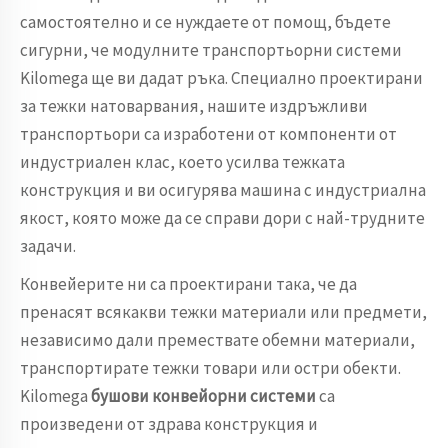
самостоятелно и се нуждаете от помощ, бъдете
сигурни, че модулните транспортьорни системи
Kilomega ще ви дадат ръка. Специално проектирани
за тежки натоварвания, нашите издръжливи
транспортьори са изработени от компоненти от
индустриален клас, което усилва тежката
конструкция и ви осигурява машина с индустриална
якост, която може да се справи дори с най-трудните
задачи.
Конвейерите ни са проектирани така, че да
пренасят всякакви тежки материали или предмети,
независимо дали премествате обемни материали,
транспортирате тежки товари или остри обекти.
Kilomega
бушови конвейорни системи
са
произведени от здрава конструкция и