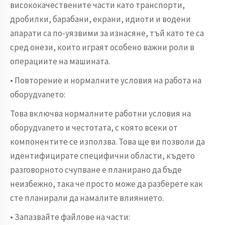
висококачествените части като транспорти,
дробилки, барабани, екрани, идиоти и водени
апарати са по-уязвими за изнасяне, тъй като те са
сред онези, които играят особено важни роли в
операциите на машината.
• Повторение и нормалните условия на работа на
оборудvanето:
Това включва нормалните работни условия на
оборудvanето и честотата, с която всеки от
компонентите се използва. Това ще ви позволи да
идентифицирате специфични области, където
разговорното счупване е планирано да бъде
неизбежно, така че просто може да разберете как
сте планирали да намалите влиянието.
• Запазвайте файлове на части: