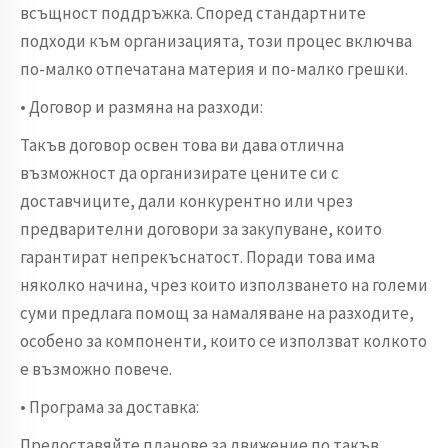
всъщност поддръжка. Според стандартните
подходи към организацията, този процес включва
по-малко отпечатана материя и по-малко грешки.
• Договор и размяна на разходи:
Такъв договор освен това ви дава отлична
възможност да организирате цените си с
доставчиците, дали конкурентно или чрез
предварителни договори за закупуване, които
гарантират непрекъснатост. Поради това има
няколко начина, чрез които използването на големи
суми предлага помощ за намаляване на разходите,
особено за компоненти, които се използват колкото
е възможно повече.
• Програма за доставка:
Предоставяйте планове за движение по такъв