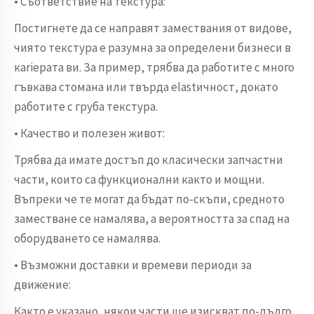
• Съответствие на текстура:
Постигнете да се направят замествания от видове,
чиято текстура е разумна за определени бизнеси в
кariерaта ви. За пример, трябва да работите с много
гъвкава стомана или твърда elastичност, докато
работите с груба текстура.
• Качество и полезен живот:
Трябва да имате достъп до класически запчастни
части, които са функционални както и мощни.
Въпреки че те могат да бъдат по-скъпи, средното
заместване се намалява, а вероятността за спад на
оборудването се намалява.
• Възможни доставки и времеви периоди за
движение:
Както е указано, някои части ще изискват по-дълго