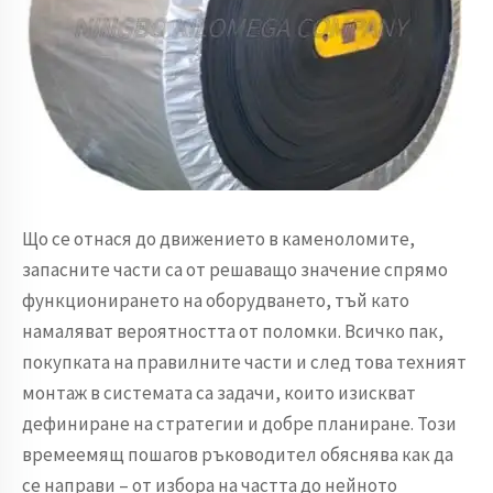
Що се отнася до движението в каменоломите,
запасните части са от решаващо значение спрямо
функционирането на оборудването, тъй като
намаляват вероятността от поломки. Всичко пак,
покупката на правилните части и след това техният
монтаж в системата са задачи, които изискват
дефиниране на стратегии и добре планиране. Този
времеемящ пошагов ръководител обяснява как да
се направи – от избора на частта до нейното