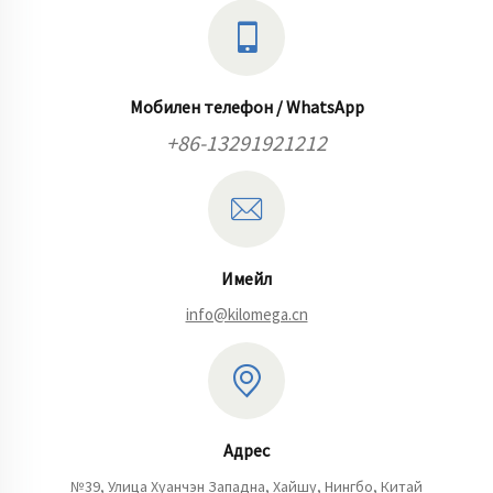
Мобилен телефон / WhatsApp
+86-13291921212
Имейл
info@kilomega.cn
Адрес
№39, Улица Хуанчэн Западна, Хайшу, Нингбо, Китай