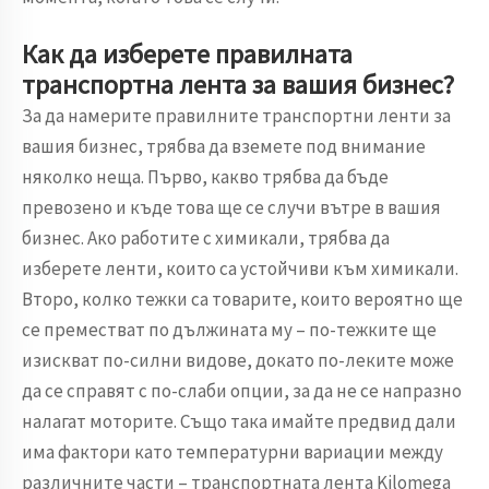
Как да изберете правилната
транспортна лента за вашия бизнес?
За да намерите правилните транспортни ленти за
вашия бизнес, трябва да вземете под внимание
няколко неща. Първо, какво трябва да бъде
превозено и къде това ще се случи вътре в вашия
бизнес. Ако работите с химикали, трябва да
изберете ленти, които са устойчиви към химикали.
Второ, колко тежки са товарите, които вероятно ще
се преместват по дължината му – по-тежките ще
изискват по-силни видове, докато по-леките може
да се справят с по-слаби опции, за да не се напразно
налагат моторите. Също така имайте предвид дали
има фактори като температурни вариации между
различните части – транспортната лента Kilomega