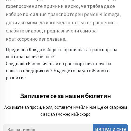
горепосочените причини е ясно, че трябва да се
избере по-силния транспортерен ремен Kilomega,
дори ако може да изглежда по-скъп в сравнение с
слабите видове, предназначени само за
краткосрочно използване.
Предишна:
Как да изберете правилната транспортна
лента за вашия бизнес?
Следваща:
Екологичен ли е транспортният пояс на
вашето предприятие? Бъдещето на устойчивото
развитие
Запишете се за нашия бюлетин
Ако имате въпроси, моля, оставете имейл и ние ще се свържем
с вас възможно най-скоро
ИЗПРАТИ СЕГА