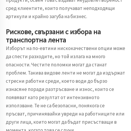
продукти, освен това създават неудовлетвореност
сред клиентите, които получават неподходящи
артикули и крайно загуба на бизнес.
Рискове, свързани с избора на
транспортна лента
Изборът на по-евтини нискокачествени опции може
да спести разходите, но той излага на много
опасности. Честите поломки могат да станат
проблем. Такива видове ленти не могат да издържат
стресни работни среди, което води до бързо
изнасяне поради разтръсване и износ, които се
появяват като резултат от интензивното
използване. Те не са безопасни, понякога се
пръсват, причинявайки увреди на работниците или
други лица, които могат да бъдат присъстващи в
момента, когато това се случи.