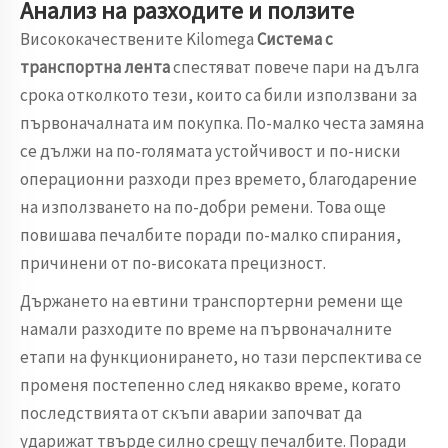
Анализ на разходите и ползите
Висококачествените Kilomega
Система с
транспортна лента
спестяват повече пари на дълга
срока отколкото тези, които са били използвани за
първоначалната им покупка. По-малко честа замяна
се дължи на по-голямата устойчивост и по-ниски
операционни разходи през времето, благодарение
на използването на по-добри ремени. Това още
повишава печалбите поради по-малко спирания,
причинени от по-високата прецизност.
Държането на евтини транспортерни ремени ще
намали разходите по време на първоначалните
етапи на функционирането, но тази перспектива се
променя постепенно след някакво време, когато
последствията от скъпи аварии започват да
ударижат твърде силно срещу печалбите. Поради