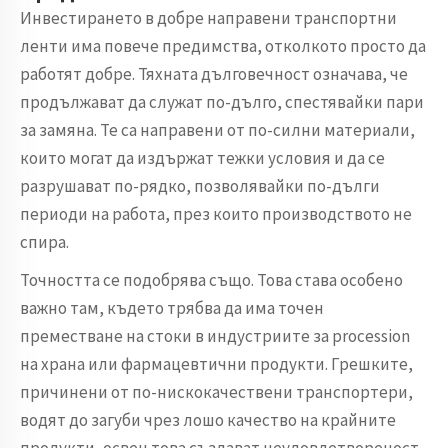
Инвестирането в добре направени транспортни
ленти има повече предимства, отколкото просто да
работят добре. Тяхната дълговечност означава, че
продължават да служат по-дълго, спестявайки пари
за замяна. Те са направени от по-силни материали,
които могат да издържат тежки условия и да се
разрушават по-рядко, позволявайки по-дълги
периоди на работа, през които производството не
спира.
Точността се подобрява също. Това става особено
важно там, където трябва да има точен
преместване на стоки в индустриите за procession
на храна или фармацевтични продукти. Грешките,
причинени от по-нискокачествени транспортери,
водят до загуби чрез лошо качество на крайните