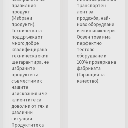
правилния
транспортен
продукт
лент за
(Избрани
продажба, най-
продукти).
ново оборудване
Техническата
и екип инженери.
поддръжка от
Освен това има
много добре
перфектно
квалифицирана
тестово
техническа екип
оборудване и
ще гарантира, че
100% проверка на
избраните
фабриката
продукти са
(Гаранция за
съвместими с
качество).
нашите
изисквания и че
клиентите са
доволни от тях в
различни
ситуации.
Продуктите са