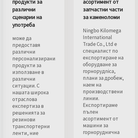
продукти за
асортимент от
различни
запчастни части
сценарии на
за каменоломи
употреба
Ningbo Kilomega
International
може да
Trade Co., Ltd е
предоставя
специалист по
различни
експортиране на
персонализирани
оборудване за
продукти за
горнорудnicа,
използване в
плани за дробеж,
различни
наем на
ситуации. С
производствени
нашата широка
линии.
отраслова
Експортираме
експертиза в
пълен
решенията за
асортимент от
резинови
машини за
транспортерни
горноруднична
ленти, ние