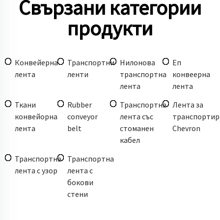
Свързани категории
продукти
Конвейерна
Транспортни
Нилонова
Еп
лента
ленти
транспортна
конвеерна
лента
лента
Ткани
Rubber
Транспортна
Лента за
конвейорна
conveyor
лента със
транспортир
лента
belt
стоманен
Chevron
кабел
Транспортна
Транспортна
лента с узор
лента с
бокови
стени