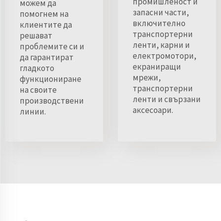
промишленост и
можем да
запасни части,
помогнем на
включително
клиентите да
транспортерни
решават
ленти, карни и
проблемите си и
електромотори,
да гарантират
екраниращи
гладкото
мрежи,
функциониране
транспортерни
на своите
ленти и свързани
производствени
аксесоари.
линии.