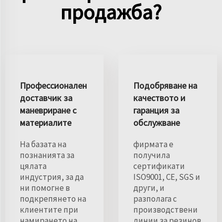
продажба?
Профессионален
Подобряване на
доставчик за
качеството и
маневриране с
гаранция за
материалите
обслужване
На базата на
фирмата е
познанията за
получила
цялата
сертификати
индустрия, за да
ISO9001, CE, SGS и
ни помогне в
други, и
подкрепянето на
разполага с
клиентите при
производствени
намирането на
линии за резинов