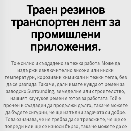
Траен резинов
транспортен лент за
промишлени
приложения.
То е силно и създадено за тежка работа. Може да
издържи изключително високи или ниски
температури, корозивни химикали и тежки тегла, без
да се разпада. Така че, дали имате нужда от ремен за
заводско Surrounding, земеделие или строителство,
нашият каучуков ремен е готов за работата. Той е
прочен и създаден да продължи дълго, така че можете
да бъдете сигурни, че ще изпълни задачата си добре.
Това означава, че не трябва да се тревожите, че ще се
повреди или ще се износи бързо, така че можете да се