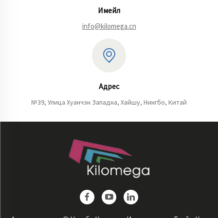
Имейл
info@kilomega.cn
Адрес
№39, Улица Хуанчэн Западна, Хайшу, Нингбо, Китай