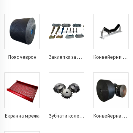
Пояс чеврон
Заклепка за пояс
Конвейерни ролки
Екранна мрежа
Зубчати колела от оливо
Конвейерна лента