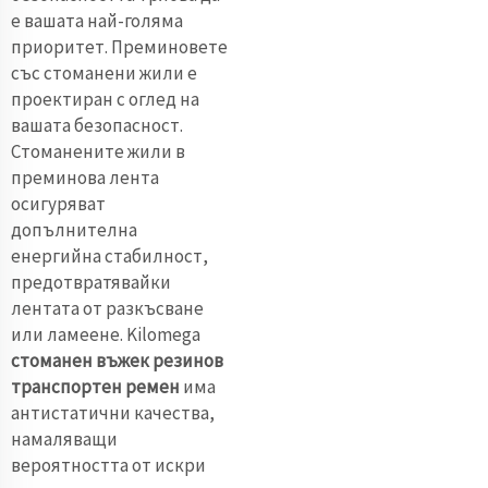
е вашата най-голяма
приоритет. Преминовете
със стоманени жили е
проектиран с оглед на
вашата безопасност.
Стоманените жили в
преминова лента
осигуряват
допълнителна
енергийна стабилност,
предотвратявайки
лентата от разкъсване
или ламеене. Kilomega
стоманен въжек резинов
транспортен ремен
има
антистатични качества,
намаляващи
вероятността от искри