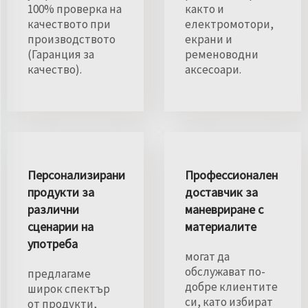
100% проверка на
както и
качеството при
електромотори,
производството
екрани и
(Гаранция за
ременоводни
качество).
аксесоари.
Персонализирани
Профессионален
продукти за
доставчик за
различни
маневриране с
сценарии на
материалите
употреба
могат да
обслужават по-
предлагаме
добре клиентите
широк спектър
си, като избират
от продукти,