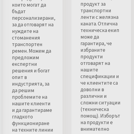
продукт за
които могат да
транспортни
бъдат
ленти с желязна
персонализирани,
каната. Отлична
за да отговарят на
техническа екип
нуждите на
може да
стоманения
гарантира, че
транспортен
избраните
ремен. Можем да
продукти
предложим
отговарят на
експертни
нашите
решения и богат
спецификации и
опит в
че клиентите са
индустрията, за
доволни в
да решим
различни и
проблемите на
сложни ситуации
нашите клиенти
(техническа
и да гарантираме
помощ). Изборът
гладкото
на продукти е
функциониране
внимателно
на техните линии