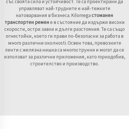
със своята сила и устойчивост. Те са проектирани да
управляват най-трудните и най-тежките
натоварвания в бизнеса. Kilomega
стоманен
транспортен ремен
е в състояние да издържи високи
скорости, остри завои и дълги разстояния. Те са също
огнестойки, което ги прави по-безопасни за работа в
много различни околнosti. Освен това, превозните
ленти с желязна нишка са многострунни и могат да се
използват за различни приложения, като горнодобив,
строителство и производство.