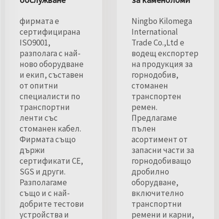
фирмата е
Ningbo Kilomega
сертифицирана
International
ISO9001,
Trade Co.,Ltd е
разполага с най-
водещ експортер
ново оборудване
на продукция за
и екип, съставен
горнодобив,
от опитни
стоманен
специалисти по
транспортен
транспортни
ремен.
ленти със
Предлагаме
стоманен кабел.
пълен
Фирмата също
асортимент от
държи
запасни части за
сертификати CE,
горнодобиващо
SGS и други.
дробилно
Разполагаме
оборудване,
също и с най-
включително
добрите тестови
транспортни
устройства и
ремени и карни,