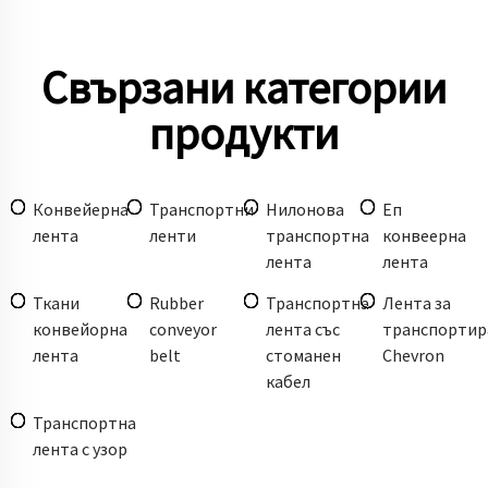
Свързани категории
продукти
Конвейерна
Транспортни
Нилонова
Еп
лента
ленти
транспортна
конвеерна
лента
лента
Ткани
Rubber
Транспортна
Лента за
конвейорна
conveyor
лента със
транспортир
лента
belt
стоманен
Chevron
кабел
Транспортна
лента с узор