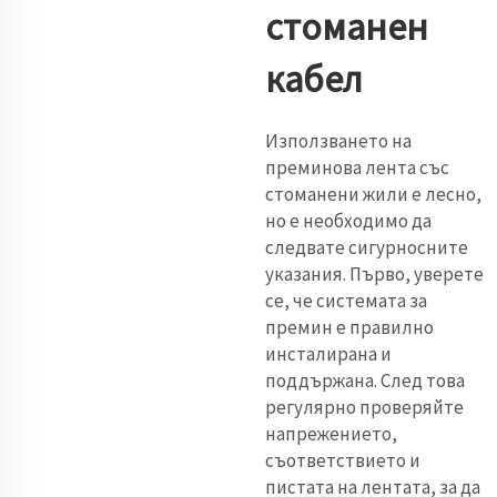
стоманен
кабел
Използването на
преминова лента със
стоманени жили е лесно,
но е необходимо да
следвате сигурносните
указания. Първо, уверете
се, че системата за
премин е правилно
инсталирана и
поддържана. След това
регулярно проверяйте
напрежението,
съответствието и
пистата на лентата, за да