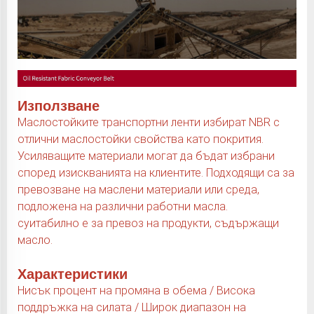
Използване
Маслостойките транспортни ленти избират NBR с
отлични маслостойки свойства като покрития.
Усиляващите материали могат да бъдат избрани
според изискванията на клиентите. Подходящи са за
превозване на маслени материали или среда,
подложена на различни работни масла.
суитабилно е за превоз на продукти, съдържащи
масло.
Характеристики
Нисък процент на промяна в обема / Висока
поддръжка на силата / Широк диапазон на