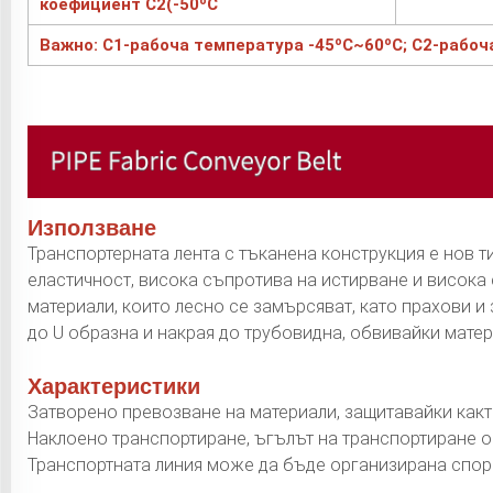
коефициент C2(-50ºC
Важно: C1-рабоча температура -45ºC~60ºC; C2-рабоч
Използване
Транспортерната лента с тъканена конструкция е нов ти
еластичност, висока съпротива на истирване и висока
материали, които лесно се замърсяват, като прахови и
до U образна и накрая до трубовидна, обвивайки мате
Характеристики
Затворено превозване на материали, защитавайки както
Наклоено транспортиране, ъгълът на транспортиране о
Транспортната линия може да бъде организирана спор