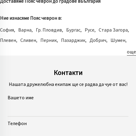
Доставяме Пояс чеврон до градове в
България
Ние изнасяме Пояс чеврон в:
София
Варна
Гр. Пловдив
Бургас
Русе
Стара Загора
Плевен
Сливен
Перник
Пазарджик
Добрич
Шумен
Хасково
Велико Търново
Благоевград
Ямбол
още
Казанлък
Асеновград
Кюстендил
Враца
Габрово
Търговище
Кърджали
Контакти
Нашата дружелюбна екипаж ще се радва да чуе от вас!
Вашето име
Телефон