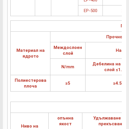
EP-400
1.9
EP-500
2.1
Про
Прочност 
Междослоен
Материал на
Нагру
слой
ядрото
Дебелина на на
N/mm
слой ≤1.5м
Полиестерова
≥5
≥4.5
плоча
опънна
Удължаване пр
якост
прекъсване
Ниво на