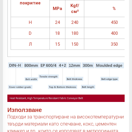
покритие
Kgf/
MPa
%
см²
H
24
240
450
D
18
180
400
Л
15
150
350
Използване
Подходи за транспортиране на високотемпературни
твърди материали като спечване, кокс, цементен
клинкер и др., които се използват в метюргичната,