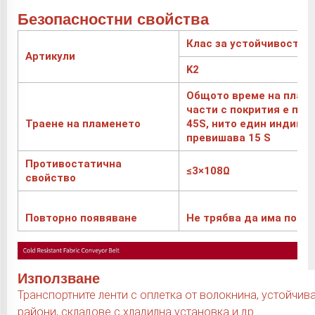
Безопасностни свойства
Клас за устойчивост к
Артикули
K2
Общото време на пламъ
части с покрития е по-
Траене на пламенето
45S, нито един индиви
превишава 15 S
Противостатична
≤3×108Ω
свойство
Повторно появяване
Не трябва да има повт
Използване
Транспортните ленти с оплетка от волокнина, устойчив
райони, складове с хладилна установка и др.