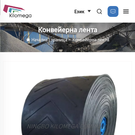
Език
Конвейерна лента
Начална страница
>
Конвейерна лента