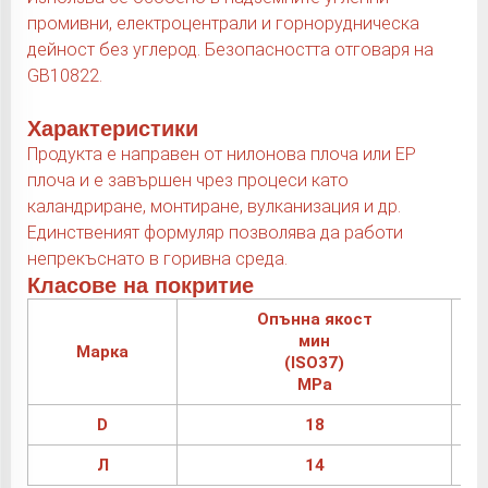
промивни, електроцентрали и горнорудническа
дейност без углерод. Безопасността отговаря на
GB10822.
Характеристики
Продукта е направен от нилонова плоча или EP
плоча и е завършен чрез процеси като
каландриране, монтиране, вулканизация и др.
Единственият формуляр позволява да работи
непрекъснато в горивна среда.
Класове на покритие
Опънна якост
мин
Марка
(ISO37)
MPa
D
18
Л
14