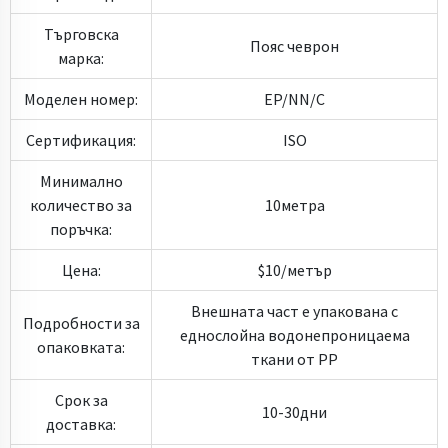
Търговска
Пояс чеврон
марка:
Моделен номер:
EP/NN/C
Сертификация:
ISO
Минимално
количество за
10метра
поръчка:
Цена:
$10/метър
Внешната част е упакована с
Подробности за
еднослойна водонепроницаема
опаковката:
ткани от PP
Срок за
10-30дни
доставка: