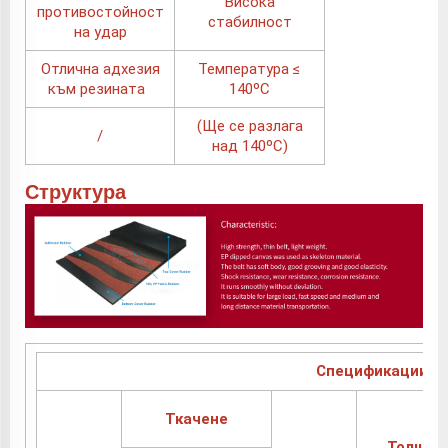
Висока
противостойност
стабилност
на удар
Отлична адхезия
Температура ≤
към резината
140ºC
(Ще се разлага
/
над 140ºC)
Структура
Спецификации и 
Ткачене
Толщин