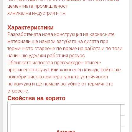
цементната промишленост
химикална индустрия и т.н.
Характеристики
Разработената нова конструкция на каркасните
материали ще намали загубата на силата при
термичното стареене по време на работа и по този
начин ще удължи работния ресурс.
Обвивката използва превъзходен етилен-
пропиленов каучук или халогенен каучук, който ще
подобри високотемпературната устойчивост
на каучука и ще намали загубите от термичното
стареене.
Свойства на корито
Артикул