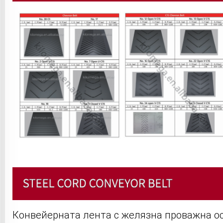
Конвейерната лента с желязна проважна ос