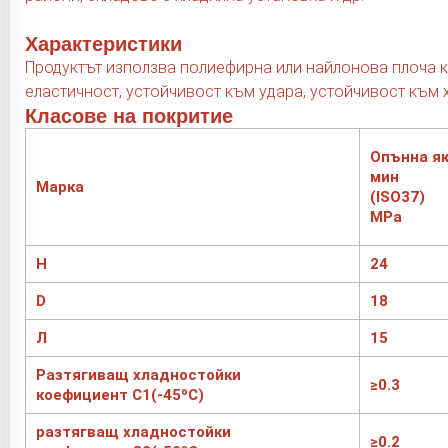
Характеристики
Продуктът използва полиефирна или найлонова плоча ка
еластичност, устойчивост към удара, устойчивост към 
Класове на покритие
Опънна я
мин
Марка
(ISO37)
MPa
H
24
D
18
Л
15
Разтягиващ хладностойки
≥0.3
коефициент C1(-45ºC)
разтягващ хладностойки
≥0.2