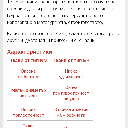
Телескопични транспортни ленти са подходящи за
средни и дълги разстояния, тежки товари, висока
Бърза транспортиране на материал, широко
използвана в металургията, строителството,
Карьер, електроенергетика, химическая индустрия и
други индустриални приложни сценарии
Характеристики
Ткани от тип NN
Ткани от тип EP
Висока
Ниско
стабилност
удължаване
Силна
Малък диаметър
противостойност
на шкива
на удар
Висока
Отлична адхезия
топлостойкост
към резината
Силна