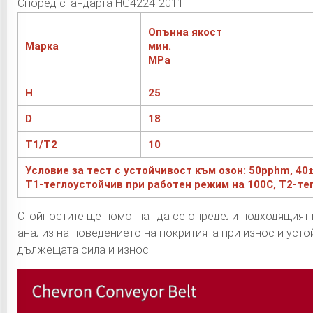
Според стандарта HG4224-2011
Опънна якост
Марка
мин.
MPa
H
25
D
18
T1/T2
10
Условие за тест с устойчивост към озон: 50pphm, 40±
T1-теглоустойчив при работен режим на 100C, T2-те
Стойностите ще помогнат да се определи подходящият 
анализ на поведението на покритията при износ и уст
дължещата сила и износ.