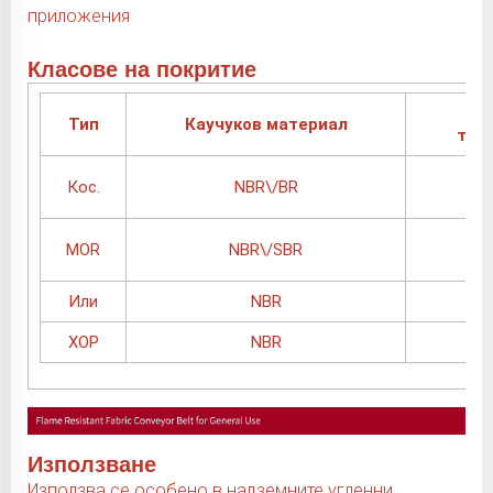
приложения
Класове на покритие
Д
Тип
Каучуков материал
тем
Кос.
NBR\/BR
MOR
NBR\/SBR
Или
NBR
ХОР
NBR
Използване
Използва се особено в надземните угленни