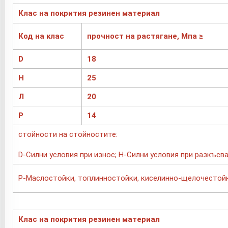
Клас на покрития резинен материал
Код на клас
прочност на растягане, Мпа ≥
D
18
H
25
Л
20
P
14
стойности на стойностите:
D-Силни условия при износ; H-Силни условия при разкъсв
P-Маслостойки, топлинностойки, киселинно-щелочестойк
Клас на покрития резинен материал