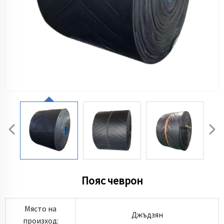
Пояс чеврон
Място на
Джъдзян
произход: