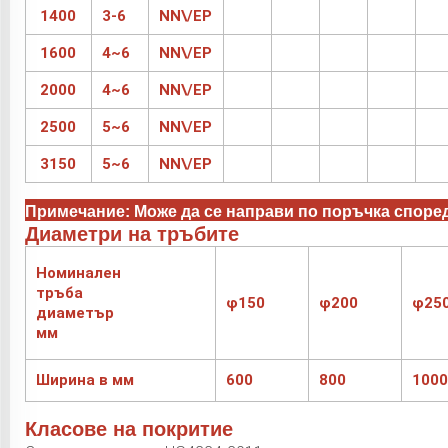
1400
3-6
NN\/EP
1600
4~6
NN\/EP
2000
4~6
NN\/EP
2500
5~6
NN\/EP
3150
5~6
NN\/EP
Примечание: Може да се направи по поръчка според
Диаметри на тръбите
Номинален
тръба
φ150
φ200
φ25
диаметър
мм
Ширина в мм
600
800
1000
Класове на покритие