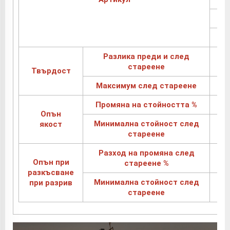
Разлика преди и след
стареене
Твърдост
Максимум след стареене
Промяна на стойността %
Опън
Минимална стойност след
якост
стареене
Разход на промяна след
Опън при
стареене %
разкъсване
Минимална стойност след
при разрив
стареене