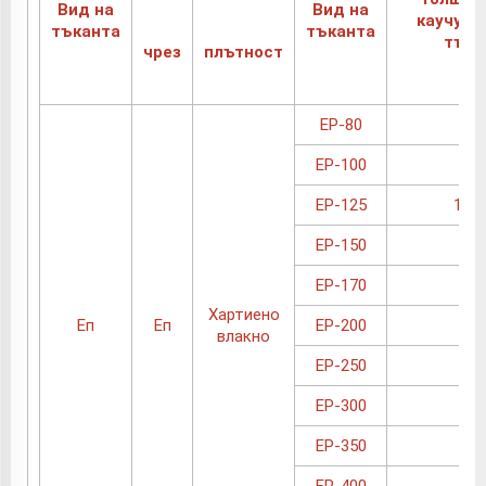
Вид на
Вид на
каучуко
тъканта
тъканта
тъка
чрез
плътност
EP-80
1
EP-100
1
EP-125
1.05
EP-150
1.1
EP-170
1.1
Хартиено
Еп
Еп
EP-200
1.2
влакно
EP-250
1.4
EP-300
1.6
EP-350
1.7