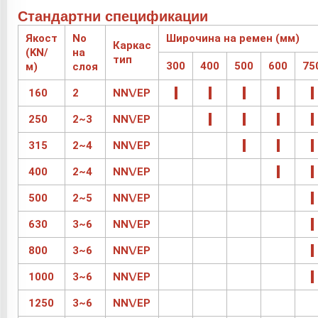
Стандартни спецификации
Якост
No
Широчина на ремен (мм)
Каркас
(KN/
на
тип
300
400
500
600
75
м)
слоя
160
2
NN\/EP
250
2~3
NN\/EP
315
2~4
NN\/EP
400
2~4
NN\/EP
500
2~5
NN\/EP
630
3~6
NN\/EP
800
3~6
NN\/EP
1000
3~6
NN\/EP
1250
3~6
NN\/EP