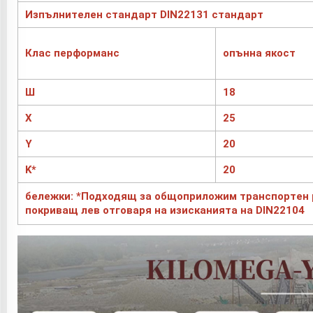
Изпълнителен стандарт DIN22131 стандарт
Клас перформанс
опънна якост
Ш
18
Х
25
Y
20
K*
20
бележки: *Подходящ за общоприложим транспортен 
покриващ лев отговаря на изисканията на DIN22104