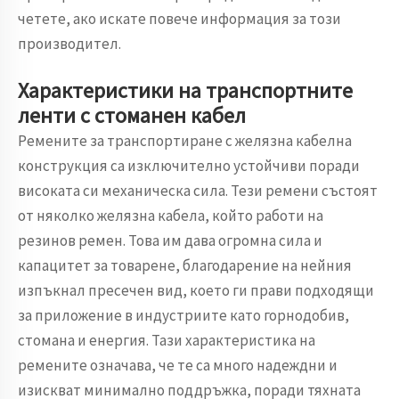
четете, ако искате повече информация за този
производител.
Характеристики на транспортните
ленти с стоманен кабел
Ремените за транспортиране с желязна кабелна
конструкция са изключително устойчиви поради
високата си механическа сила. Тези ремени състоят
от няколко желязна кабела, който работи на
резинов ремен. Това им дава огромнa сила и
капацитет за товарене, благодарение на нейния
изпъкнал пресечен вид, което ги прави подходящи
за приложение в индустриите като горнодобив,
стомана и енергия. Тази характеристика на
ремените означава, че те са много надеждни и
изискват минимално поддръжка, поради тяхната