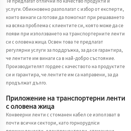
Те предлагат отлични по качество продукти и
услуги. Обикновено разполагат с избор от експерти,
които винаги са готови да помогнат при решаването
на всяка проблема с клиентите си, която може да се
появи при използването на транспортерните ленти
си с оловена жица. Освен това те предлагат
регулярни услуги за поддръжка, за да се гарантира,
че лентите им винаги са в най-добро състояние.
Производителят гордее с качеството на продуктите
си и гарантира, че лентите им са направени, за да
продължат дълго.
Приложение на транспортерни ленти
с оловена жица
Конвеерни ленти с стоманен кабел се използват в
почти всички сектори, като горнорудnicи