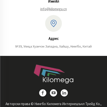
Имейл
info@kilomega.cn
Адрес
№39, Улица Хуанчэн Западна, Хайшу, Нингбо, Китай
Авторски права © Нингбо Киломега Интернешънл Трейд Ко.,