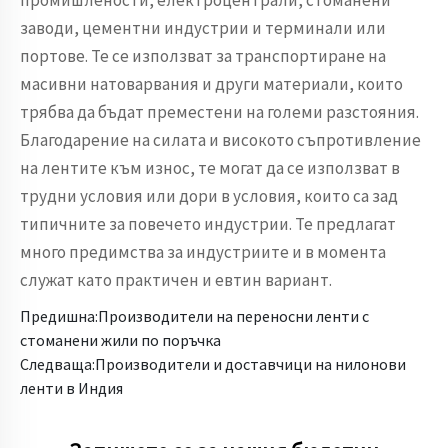
промишлености, електроцентрали, стоманени
заводи, цементни индустрии и терминали или
портове. Те се използват за транспортиране на
масивни натоварвания и други материали, които
трябва да бъдат преместени на големи разстояния.
Благодарение на силата и високото съпротивление
на лентите към износ, те могат да се използват в
трудни условия или дори в условия, които са зад
типичните за повечето индустрии. Те предлагат
много предимства за индустриите и в момента
служат като практичен и евтин вариант.
Предишна:
Производители на переносни ленти с
стоманени жили по поръчка
Следваща:
Производители и доставчици на нилонови
ленти в Индия