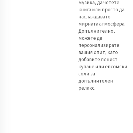
музика, да четете
книга или просто да
наслаждавате
мирната атмосфера.
Допълнително,
можете да
персонализирате
вашия опит, като
добавите пенист
купане или епсомски
соли за
допълнителен
релакс.