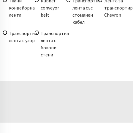
Ткани
Rubber
Транспортна
Лента за
конвейорна
conveyor
лента със
транспортир
лента
belt
стоманен
Chevron
кабел
Транспортна
Транспортна
лента с узор
лента с
бокови
стени