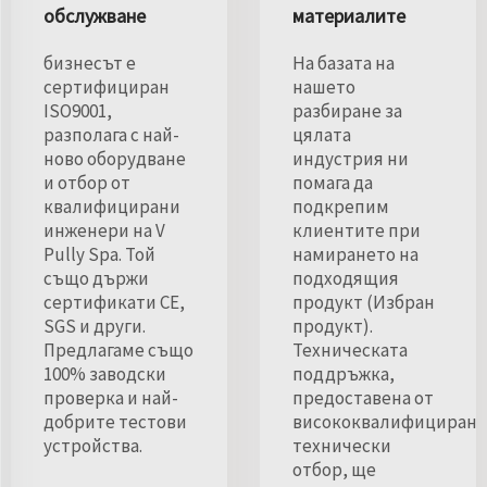
обслужване
материалите
бизнесът е
На базата на
сертифициран
нашето
ISO9001,
разбиране за
разполага с най-
цялата
ново оборудване
индустрия ни
и отбор от
помага да
квалифицирани
подкрепим
инженери на V
клиентите при
Pully Spa. Той
намирането на
също държи
подходящия
сертификати CE,
продукт (Избран
SGS и други.
продукт).
Предлагаме също
Техническата
100% заводски
поддръжка,
проверка и най-
предоставена от
добрите тестови
висококвалифициран
устройства.
технически
отбор, ще