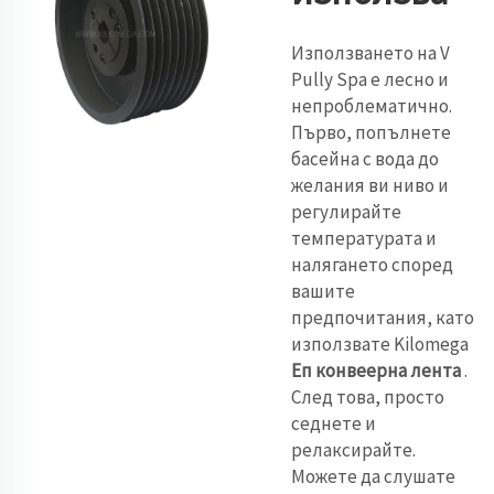
Използването на V
Pully Spa е лесно и
непроблематично.
Първо, попълнете
басейна с вода до
желания ви ниво и
регулирайте
температурата и
налягането според
вашите
предпочитания, като
използвате Kilomega
Еп конвеерна лента
.
След това, просто
седнете и
релаксирайте.
Можете да слушате