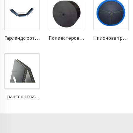
Гарландс ротационен ролкатор
Полиестерова транспортна лента
Нилонова транспортна лента
Транспортна лента със стоманен кабел