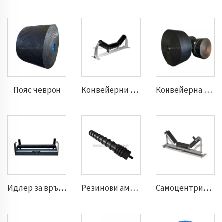
Пояс чеврон
Конвейерни ролки
Конвейерна лента
Идлер за връщане
Резинови амортизатори за връщане на носачи
Самоцентриращи се ролки за транспортер