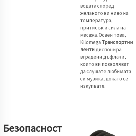
водата според
желаното ви ниво на
температура,
притисък и сила на
масажа. Освен това,
Kilomega
Транспортни
ленти
диспонира
вградени дъфлачи,
които ви позволяват
да слушате любимата
си музика, докато се
изкупвате.
Безопасност