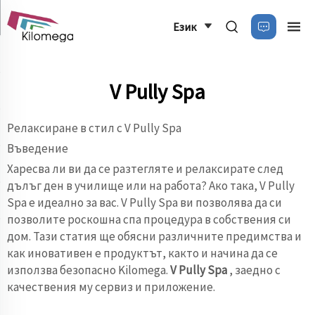
Език
V Pully Spa
Релаксиране в стил с V Pully Spa
Въведение
Харесва ли ви да се разтегляте и релаксирате след
дълъг ден в училище или на работа? Ако така, V Pully
Spa е идеално за вас. V Pully Spa ви позволява да си
позволите роскошна спа процедура в собствения си
дом. Тази статия ще обясни различните предимства и
как иновативен е продуктът, както и начина да се
използва безопасно Kilomega.
V Pully Spa
, заедно с
качествения му сервиз и приложение.