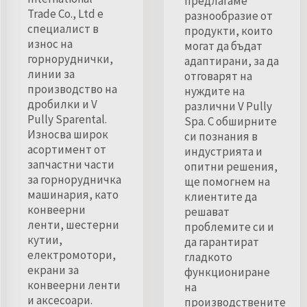
предлагаме
Trade Co., Ltd е
разнообразие от
специалист в
продукти, които
износ на
могат да бъдат
горноруднички,
адаптирани, за да
линии за
отговарят на
производство на
нуждите на
дробилки и V
различни V Pully
Pully Sparental.
Spa. С обширните
Износва широк
си познания в
асортимент от
индустрията и
запчастни части
опитни решения,
за горнорудничка
ще помогнем на
машинария, като
клиентите да
конвеерни
решават
ленти, шестерни
проблемите си и
кутии,
да гарантират
електромотори,
гладкото
екрани за
функциониране
конвеерни ленти
на
и аксесоари.
производствените