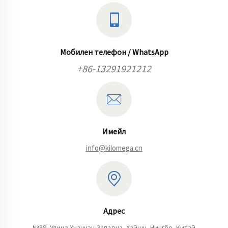
Мобилен телефон / WhatsApp
+86-13291921212
Имейл
info@kilomega.cn
Адрес
№39, Улица Хуанчэн Западна, Хайшу, Нингбо, Китай