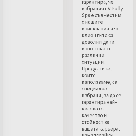
гарантира, че
избраният V Pully
Spa е съвместим
с нашите
изисквания и че
клиентите са
доволни да ги
използват в
различни
ситуации.
Продуктите,
които
използваме, са
специално
избрани, за да се
гарантира най-
високото
качество и
стойност за
вашата карьера,
намалявайки