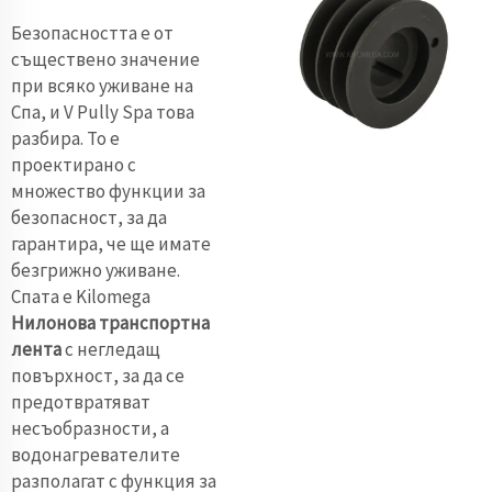
Безопасността е от
съществено значение
при всяко уживане на
Спа, и V Pully Spa това
разбира. То е
проектирано с
множество функции за
безопасност, за да
гарантира, че ще имате
безгрижно уживане.
Спата е Kilomega
Нилонова транспортна
лента
с негледащ
повърхност, за да се
предотвратяват
несъобразности, а
водонагревателите
разполагат с функция за