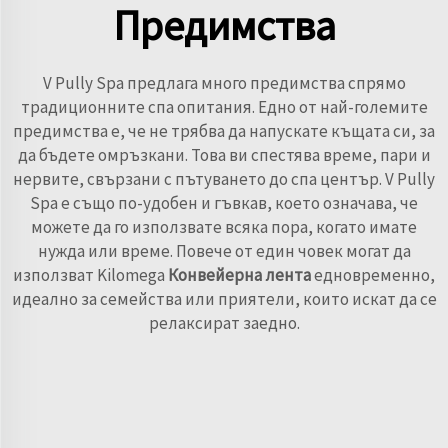
Предимства
V Pully Spa предлага много предимства спрямо
традиционните спа опитания. Едно от най-големите
предимства е, че не трябва да напускате къщата си, за
да бъдете омръзкани. Това ви спестява време, пари и
нервите, свързани с пътуването до спа център. V Pully
Spa е също по-удобен и гъвкав, което означава, че
можете да го използвате всяка пора, когато имате
нужда или време. Повече от един човек могат да
използват Kilomega
Конвейерна лента
едновременно,
идеално за семейства или приятели, които искат да се
релаксират заедно.