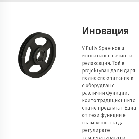
Иновация
V Pully Spa е нов и
иновативен начин за
релаксация. Той е
projektуван да ви даря
полна спа опитание и
е оборудван с
различни функции,
които традиционните
спа не предлагат. Една
от тези функции е
възможността да
регулирате
температурата на